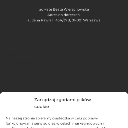
adMate Beata Wierzchowska
Adres do doręczeń:
al. Jana Pawła II 43A/37B, 01-001 Warszawa
beata@admate.pl
+48 506 128 277
Kursy do samodzielnej pracy
Programy grupowe
Oferta dla firm
Podcast
Zarządzaj zgodami plików
Blog
cookie
Newsletter
Na naszej stronie zbieramy ciasteczka w celu poprawy
funkcjonowania serwisu oraz w celach marketingowych i