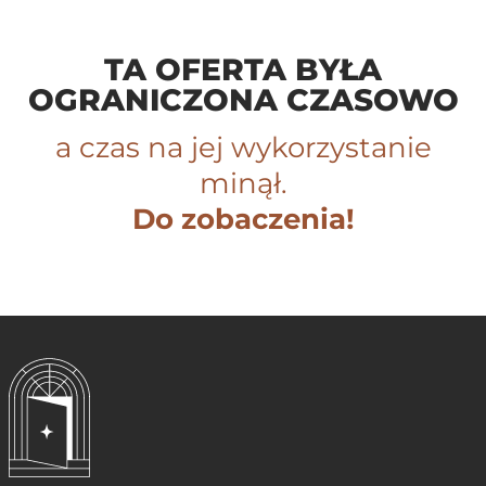
Przejdź
do
TA OFERTA BYŁA
treści
OGRANICZONA CZASOWO
a czas na jej wykorzystanie
minął.
Do zobaczenia!