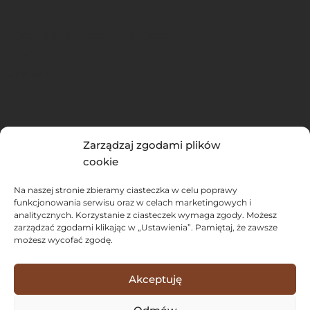
Kursy do samodzielnej pracy
Programy grupowe
Oferta dla firm
Podcast
Zarządzaj zgodami plików
Blog
cookie
Newsletter
Na naszej stronie zbieramy ciasteczka w celu poprawy
funkcjonowania serwisu oraz w celach marketingowych i
analitycznych. Korzystanie z ciasteczek wymaga zgody. Możesz
zarządzać zgodami klikając w „Ustawienia”. Pamiętaj, że zawsze
Regulamin newslettera
możesz wycofać zgodę.
Regulamin sklepu
Polityka Prywatności
Akceptuję
Zasady prezentowania opinii