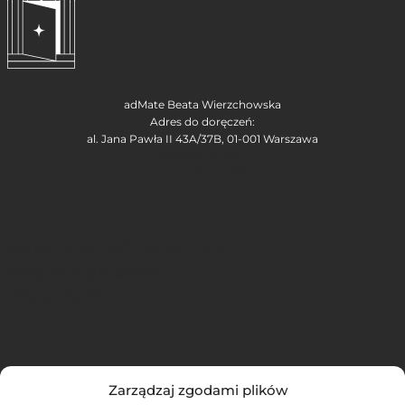
adMate Beata Wierzchowska
Adres do doręczeń:
al. Jana Pawła II 43A/37B, 01-001 Warszawa
beata@admate.pl
+48 506 128 277
Kursy do samodzielnej pracy
Programy grupowe
Oferta dla firm
Podcast
Zarządzaj zgodami plików
Blog