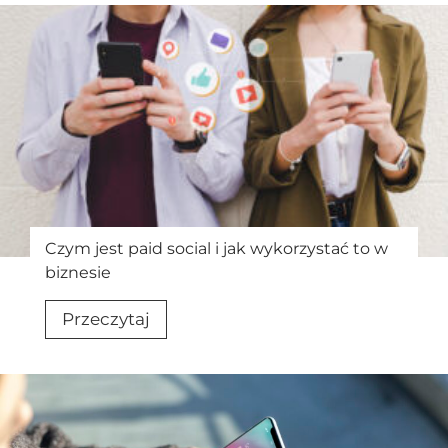
t
o
j
e
s
t
n
e
w
s
Czym jest paid social i jak wykorzystać to w
biznesie
l
e
C
Przeczytaj
t
z
t
y
e
m
r
j
i