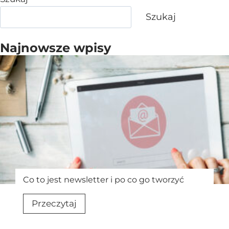
Szukaj
Najnowsze wpisy
Co to jest newsletter i po co go tworzyć
C
Przeczytaj
o