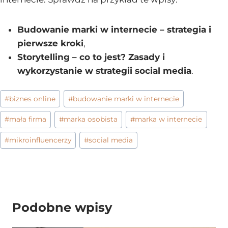
Budowanie marki w internecie – strategia i
pierwsze kroki
,
Storytelling – co to jest? Zasady i
wykorzystanie w strategii social media
.
Tagi
#
biznes online
#
budowanie marki w internecie
wpisu:
#
mała firma
#
marka osobista
#
marka w internecie
#
mikroinfluencerzy
#
social media
Podobne wpisy