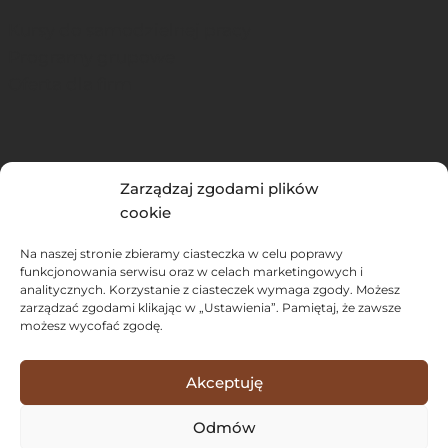
s
s
y
Kursy do samodzielnej pracy
z
t
n
Programy grupowe
e
a
c
Oferta dla firm
1
g
h
0
r
a
0
a
c
0
Podcast
m
i
Zarządzaj zgodami plików
0
Blog
i
cookie
e
0
Newsletter
e
i
z
Na naszej stronie zbieramy ciasteczka w celu poprawy
?
r
funkcjonowania serwisu oraz w celach marketingowych i
ł
|
analitycznych. Korzystanie z ciasteczek wymaga zgody. Możesz
o
n
zarządzać zgodami klikając w „Ustawienia”. Pamiętaj, że zawsze
I
Regulamin newslettera
z
możesz wycofać zgodę.
a
l
Regulamin sklepu
w
p
o
Polityka Prywatności
i
Akceptuję
r
n
Zasady prezentowania opinii
j
o
a
Odmów
a
d
K