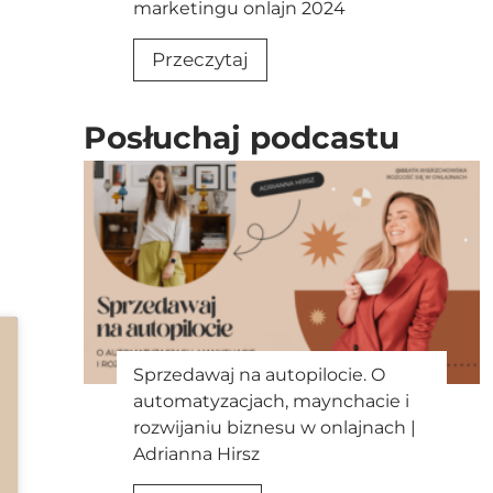
i
o
marketingu onlajn 2024
d
g
M
Przeczytaj
s
o
i
o
t
k
c
w
Posłuchaj podcastu
r
i
o
o
a
r
i
l
z
n
i
y
f
j
ć
l
a
u
k
e
w
Sprzedawaj na autopilocie. O
n
y
automatyzacjach, maynchacie i
c
k
rozwijaniu biznesu w onlajnach |
e
o
Adrianna Hirsz
r
r