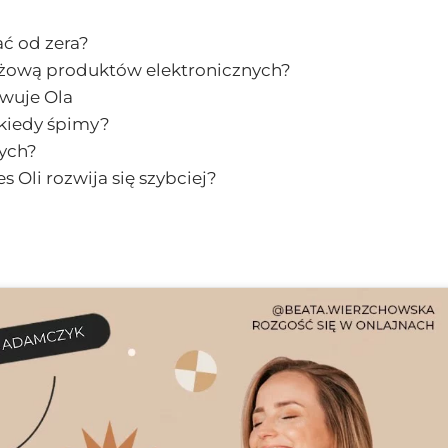
ać od zera?
ażową produktów elektronicznych?
rwuje Ola
 kiedy śpimy?
wych?
 Oli rozwija się szybciej?