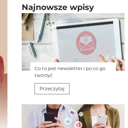
Najnowsze wpisy
Co to jest newsletter i po co go
tworzyć
C
Przeczytaj
o
t
o
j
e