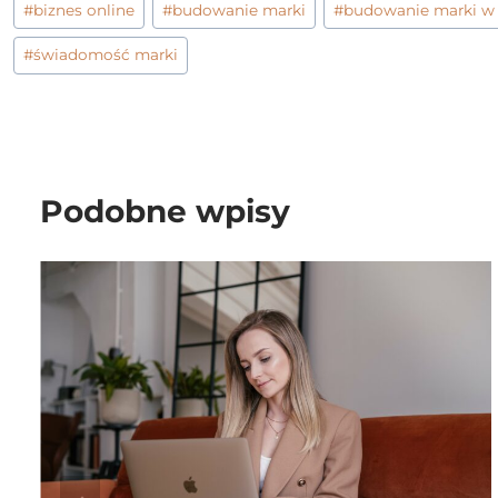
#
biznes online
#
budowanie marki
#
budowanie marki w 
wpisu:
#
świadomość marki
Podobne wpisy