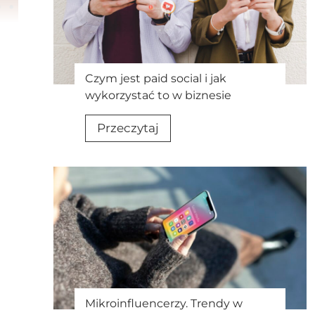
s
t
n
e
Czym jest paid social i jak
w
wykorzystać to w biznesie
s
C
Przeczytaj
l
z
e
y
t
m
t
j
e
e
r
s
i
t
p
p
o
a
c
Mikroinfluencerzy. Trendy w