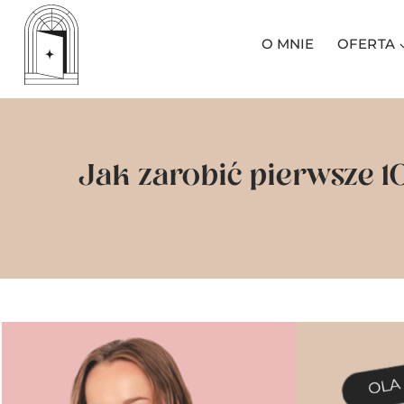
Przejdź
do
O MNIE
OFERTA
treści
Jak zarobić pierwsze 