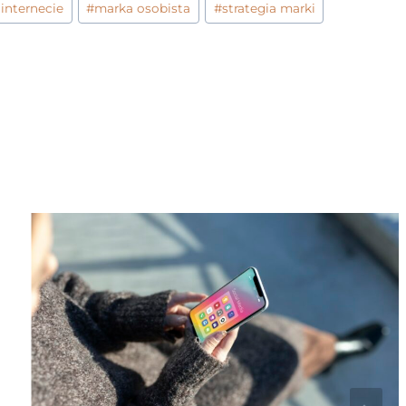
internecie
#
marka osobista
#
strategia marki